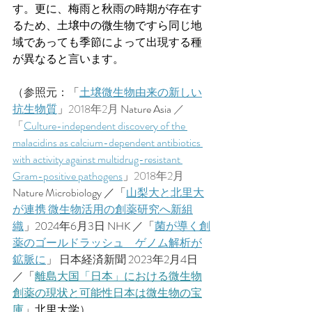
す。更に、梅雨と秋雨の時期が存在す
るため、土壌中の微生物ですら同じ地
域であっても季節によって出現する種
が異なると言います。
（参照元：「
土壌微生物由来の新しい
抗生物質
」
2018年2月 
Nature Asia 
／
「
Culture-independent discovery of the 
malacidins as calcium-dependent antibiotics 
with activity against multidrug-resistant 
Gram-positive pathogens
」
2018年2月 
Nature Microbiology ／「
山梨大と北里大
が連携 微生物活用の創薬研究へ新組
織
」2024年6月3日 NHK ／「
菌が導く創
薬のゴールドラッシュ　ゲノム解析が
鉱脈に
」
日本経済新聞 
2023年2月4日 
／
「
離島大国「日本」における微生物
創薬の現状と可能性日本は微生物の宝
庫
」
北里大学
）