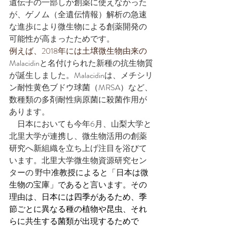
遺伝子の一部しか創薬に使えなかった
が、ゲノム（全遺伝情報）解析の急速
な進歩により微生物による創薬開発の
可能性が高まったためです。
例えば、2018年には土壌微生物由来の
Malacidinと名付けられた新種の抗生物質
が誕生しました。Malacidinは、メチシリ
ン耐性黄色ブドウ球菌（MRSA）など、
数種類の多剤耐性病原菌に殺菌作用が
あります。
　日本においても今年
6月、山梨大学と
北里大学が連携し、
微生物活用の創薬
研究へ新
組織を立ち上げ注目を浴びて
います。
北里大学微生物資源研究セン
ターの 野中
准教授によると「日本は微
生物の宝庫」であると言います。その
理由は、
日本には四季があるため、季
節ごとに異なる種の植物や昆虫、それ
らに共生する菌類が出現するためで