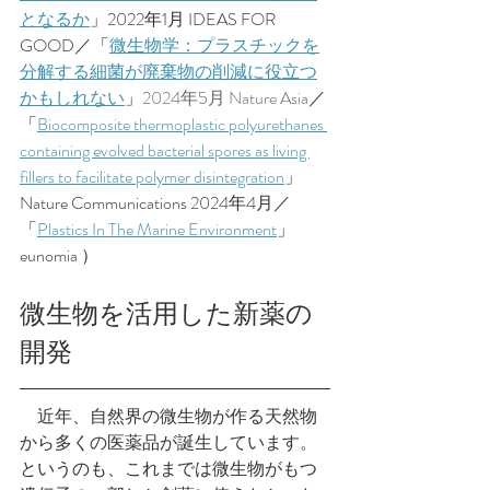
となるか
」2022年1月 IDEAS FOR 
GOOD／「
微生物学：プラスチックを
分解する細菌が廃棄物の削減に役立つ
かもしれない
」
2024年5月 Nature Asia
／
「
Biocomposite thermoplastic polyurethanes 
containing evolved bacterial spores as living 
fillers to facilitate polymer disintegration
」
Nature Communications 2024年4月／
「
Plastics In The Marine Environment
」
eunomia ）
微生物を活用した新薬の
開発
　近年、自然界の微生物が作る天然物
から多くの医薬品が誕生しています。
というのも、
これまでは微生物がもつ