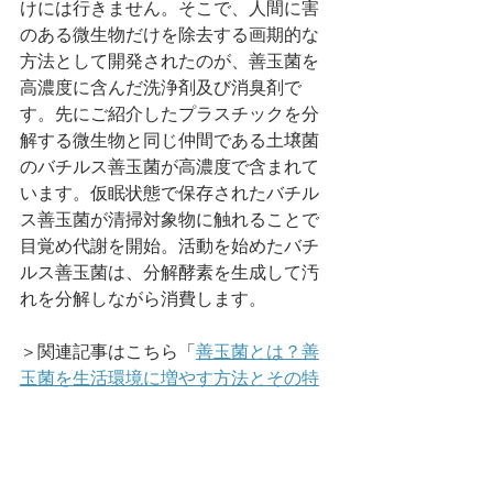
けには行きません。そこで、人間に害
のある微生物だけを除去する画期的な
方法として開発されたのが、善玉菌を
高濃度に含んだ洗浄剤及び消臭剤で
す。先にご紹介したプラスチックを分
解する微生物と同じ仲間である土壌菌
のバチルス善玉菌が高濃度で含まれて
います。仮眠状態で保存されたバチル
ス善玉菌が清掃対象物に触れることで
目覚め代謝を開始。活動を始めたバチ
ルス善玉菌は、分解酵素を生成して汚
れを分解しながら消費します。
＞関連記事はこちら「
善玉菌とは？善
玉菌を生活環境に増やす方法とその特
許技術について徹底解説
」