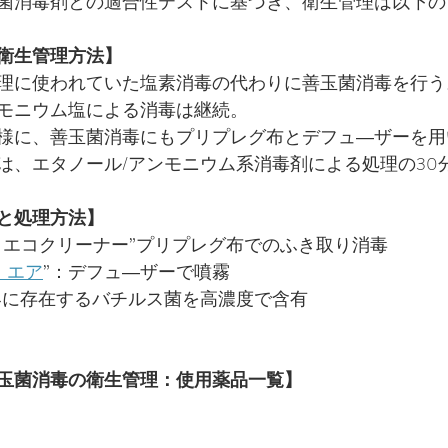
菌消毒剤との適合性テストに基づき、衛生管理は以下の
衛生管理方法】
理に使われていた塩素消毒の代わりに善玉菌消毒を行う
モニウム塩による消毒は継続。
様に、善玉菌消毒にもプリプレグ布とデフュ―ザーを用
は、エタノール/アンモニウム系消毒剤による処理の30
と処理方法】
・エコクリーナー”プリプレグ布でのふき取り消毒
・エア
”：デフュ―ザーで噴霧
界に存在するバチルス菌を高濃度で含有
玉菌消毒の衛生管理：使用薬品一覧】