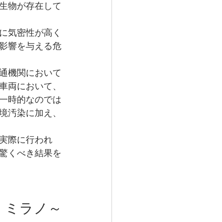
生物が存在して
に気密性が高く
影響を与える危
通機関において
車両において、
一時的なのでは
境汚染に加え、
で実際に行われ
驚くべき結果を
　ミラノ～