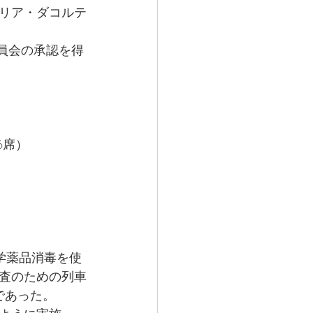
リア・ダコルテ
技術科学委員会の承認を得
6席）
化学薬品消毒を使
査のための列車
であった。