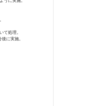
ように実施。
。
いて処理。 
分後に実施。