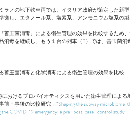
時、ミラノの地下鉄車両では、イタリア政府が策定した新
準拠し、エタノール系、塩素系、アンモニウム塩系の製
『善玉菌消毒』による衛生管理の効果を比較するため、
品消毒を継続し、もう１台の列車（B）では、善玉菌消
る善玉菌消毒と化学消毒による衛生管理の効果を比較
緊急事態におけるプロバイオティクスを用いた衛生管理によ
事前・事後の比較研究」“
Shaping the subway microbiome  t
ng the COVID-19 emergency: a pre–post  case–control study
”