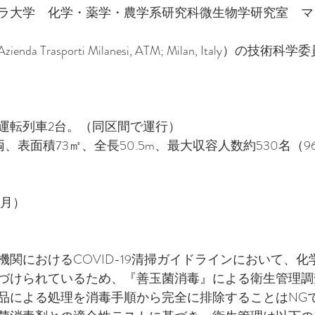
ラ大学　化学・薬学・農学系研究科微生物学研究室　マ
a Trasporti Milanesi, ATM; Milan, Italy）の
運転列車2台。（同区間で運行）
、表面積73㎡、全長50.5m、最大収容人数約530名（9
2月）
機関におけるCOVID-19清掃ガイドラインにおいて、
づけられているため、『善玉菌消毒』による衛生管理調
品による処理を消毒手順から完全に排除することはNG