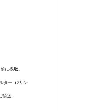
掃前に採取。
ルター（2サン
に輸送。