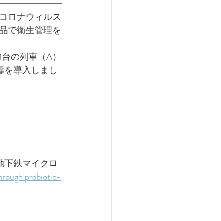
型コロナウィルス
品で衛生管理を
1台の列車（A）
毒を導入しまし
る地下鉄マイクロ
hrough probiotic-